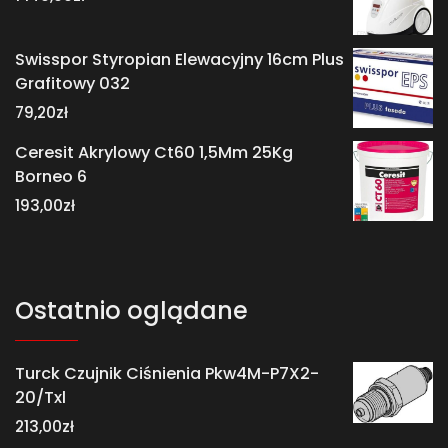
Swisspor Styropian Elewacyjny 16cm Plus
Grafitowy 032
79,20
zł
Ceresit Akrylowy Ct60 1,5Mm 25Kg
Borneo 6
193,00
zł
Ostatnio oglądane
Turck Czujnik Ciśnienia Pkw4M-P7X2-
20/Txl
213,00
zł