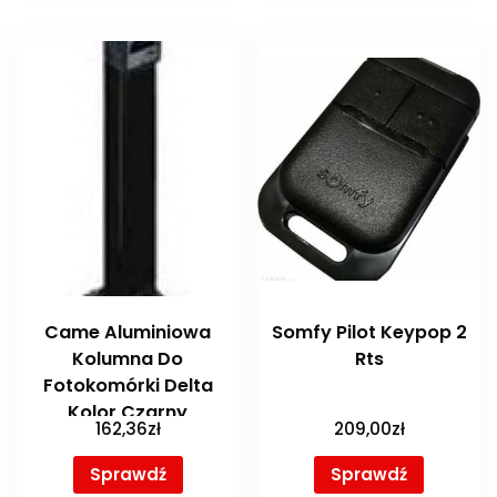
Came Aluminiowa
Somfy Pilot Keypop 2
Kolumna Do
Rts
Fotokomórki Delta
Kolor Czarny
162,36
zł
209,00
zł
Sprawdź
Sprawdź