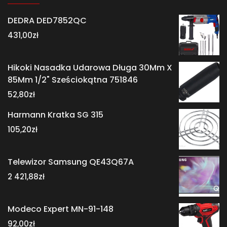
DEDRA DED7852QC
431,00
zł
Hikoki Nasadka Udarowa Długa 30Mm X
85Mm 1/2" Sześciokątna 751846
52,80
zł
Harmann Kratka SG 315
105,20
zł
Telewizor Samsung QE43Q67A
2 421,88
zł
Modeco Expert MN-91-148
92,00
zł