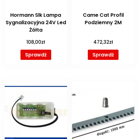
Hormann Slk Lampa
Came Cat Profil
Sygnalizacyjna 24V Led
Podziemny 2M
Żółta
108,00
zł
472,32
zł
Sprawdź
Sprawdź