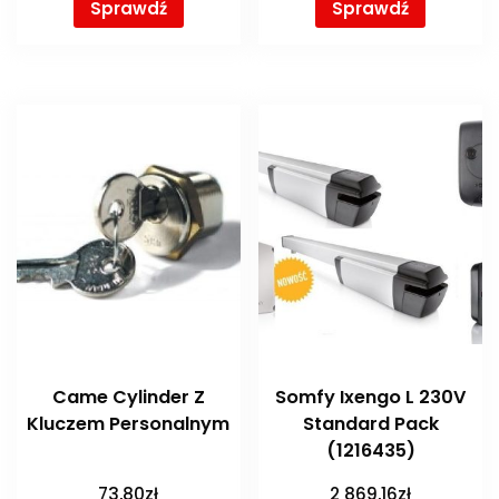
Sprawdź
Sprawdź
Came Cylinder Z
Somfy Ixengo L 230V
Kluczem Personalnym
Standard Pack
(1216435)
73,80
zł
2 869,16
zł