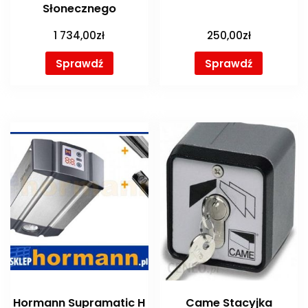
Słonecznego
1 734,00
zł
250,00
zł
Sprawdź
Sprawdź
Hormann Supramatic H
Came Stacyjka