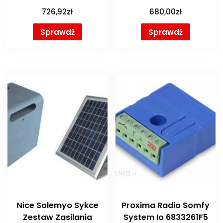
726,92
zł
680,00
zł
Sprawdź
Sprawdź
Nice Solemyo Sykce
Proxima Radio Somfy
Zestaw Zasilania
System Io 6833261F5