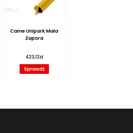
Came Unipark Mała
Zapora
423,12
zł
Sprawdź