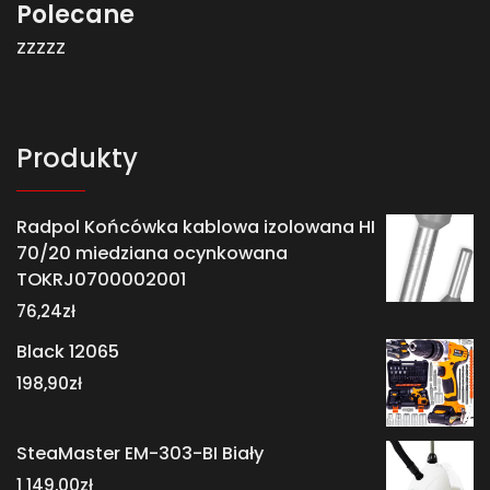
Polecane
zzzzz
Produkty
Radpol Końcówka kablowa izolowana HI
70/20 miedziana ocynkowana
TOKRJ0700002001
76,24
zł
Black 12065
198,90
zł
SteaMaster EM-303-BI Biały
1 149,00
zł