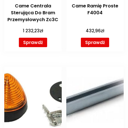
Came Centrala
Came Ramię Proste
Sterująca Do Bram
F4004
Przemysłowych Zc3C
1 232,23
zł
432,96
zł
Sprawdź
Sprawdź