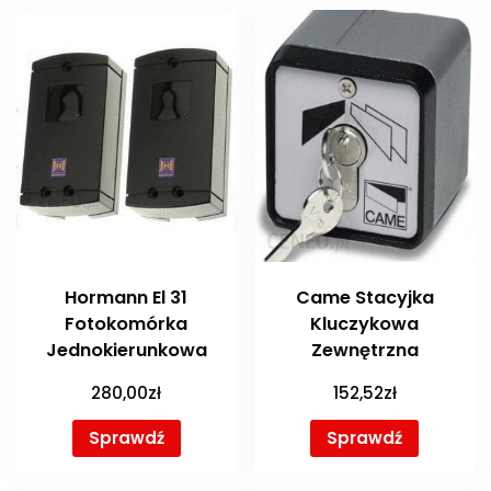
Hormann El 31
Came Stacyjka
Fotokomórka
Kluczykowa
Jednokierunkowa
Zewnętrzna
280,00
zł
152,52
zł
Sprawdź
Sprawdź