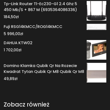
Tp-Link Router Tl-Ec230-G1 2.4 Ghz 5
450 Mb/S + 867 M (6935364086336)
184,50
zł
Fuji RSG14KMCC/ROG14KMCC
5 996,00
zł
DAHUA KTW02
1 702,00
zł
Domino Klamka Qubik Qr Na Rozecie
Kwadrat Tytan Qubik Qr M8 Qubik Qr M8
49,89
zł
Zobacz również