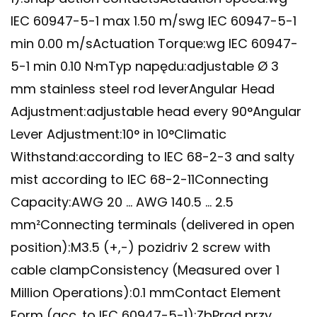
IEC 60947-5-1 max 1.50 m/swg IEC 60947-5-1
min 0.00 m/sActuation Torque:wg IEC 60947-
5-1 min 0.10 N·mTyp napędu:adjustable Ø 3
mm stainless steel rod leverAngular Head
Adjustment:adjustable head every 90°Angular
Lever Adjustment:10° in 10°Climatic
Withstand:according to IEC 68-2-3 and salty
mist according to IEC 68-2-11Connecting
Capacity:AWG 20 … AWG 140.5 … 2.5
mm²Connecting terminals (delivered in open
position):M3.5 (+,-) pozidriv 2 screw with
cable clampConsistency (Measured over 1
Million Operations):0.1 mmContact Element
Form (acc. to IEC 60947-5-1):ZbPrąd przy