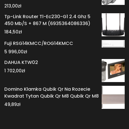
213,00
zł
Tp-Link Router Tl-Ec230-G1 2.4 Ghz 5
450 Mb/S + 867 M (6935364086336)
184,50
zł
Fuji RSG14KMCC/ROG14KMCC
5 996,00
zł
DAHUA KTW02
1 702,00
zł
Domino Klamka Qubik Qr Na Rozecie
Kwadrat Tytan Qubik Qr M8 Qubik Qr M8
49,89
zł