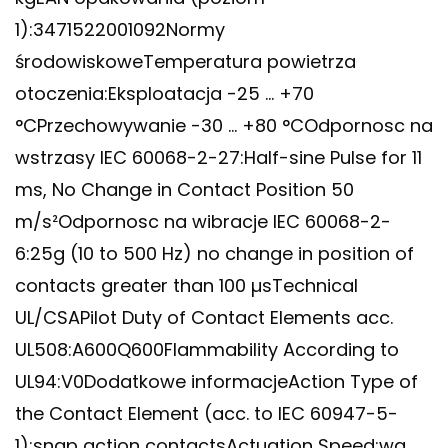
1):3471522001092Normy
środowiskoweTemperatura powietrza
otoczenia:Eksploatacja -25 … +70
°CPrzechowywanie -30 … +80 °COdpornosc na
wstrzasy IEC 60068-2-27:Half-sine Pulse for 11
ms, No Change in Contact Position 50
m/s²Odpornosc na wibracje IEC 60068-2-
6:25g (10 to 500 Hz) no change in position of
contacts greater than 100 µsTechnical
UL/CSAPilot Duty of Contact Elements acc.
UL508:A600Q600Flammability According to
UL94:V0Dodatkowe informacjeAction Type of
the Contact Element (acc. to IEC 60947-5-
1):snap action contactsActuation Speed:wg