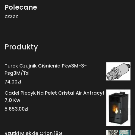
Polecane
zzzzz
Produkty
Turck Czujnik Ciśnienia Pkw3M-3-
Psg3M/Txl
74,00
zł
Cadel Piecyk Na Pelet Cristal Air Antracyt
7,0 Kw
5 653,00
zł
Rzutki Miękkie Orion 18G