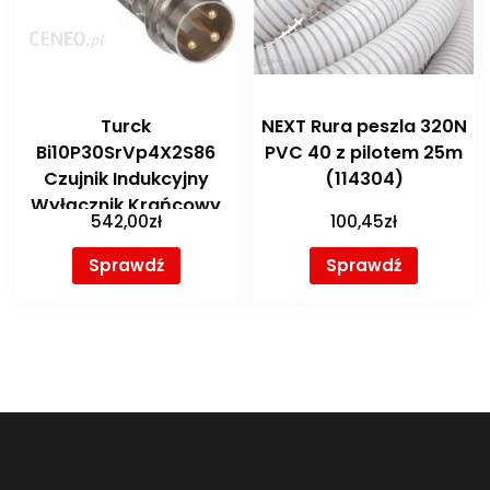
Turck
NEXT Rura peszla 320N
Bi10P30SrVp4X2S86
PVC 40 z pilotem 25m
Czujnik Indukcyjny
(114304)
Wyłącznik Krańcowy
542,00
zł
100,45
zł
Obudowa Z Tworzywa
Komora Zaciskowa
Sprawdź
Sprawdź
(NI20CP40AD4X)