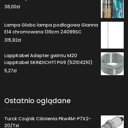
38,00
zł
Lampa Globo lampa podłogowa Gianna
E14 chromowana 139cm 24099SC
315,92
zł
LappKabel Adapter gwintu M20
LappKabel SKINDICHT1 PG9 (52104210)
5,27
zł
Ostatnio oglądane
Turck Czujnik Ciśnienia Pkw4M-P7X2-
20/Txl