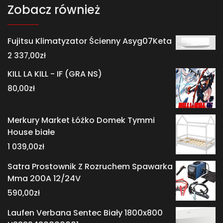
Zobacz również
Fujitsu Klimatyzator Ścienny Asyg07Keta
2 337,00
zł
KILL LA KILL - IF (GRA NS)
80,00
zł
Merkury Market Łóżko Domek Tymmi
House białe
1 039,00
zł
Satra Prostownik Z Rozruchem Spawarka
Mma 200A 12/24V
590,00
zł
Laufen Verbana Sentec Biały 1800x800