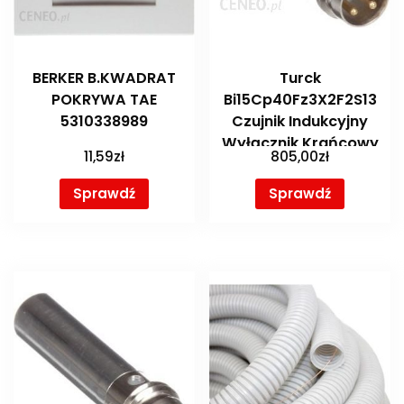
BERKER B.KWADRAT
Turck
POKRYWA TAE
Bi15Cp40Fz3X2F2S13
5310338989
Czujnik Indukcyjny
Wyłącznik Krańcowy
11,59
zł
805,00
zł
Krępa Krótka
Plastikowa Obudwa
Sprawdź
Sprawdź
Złącze
(NI25CK40LIUH1141)