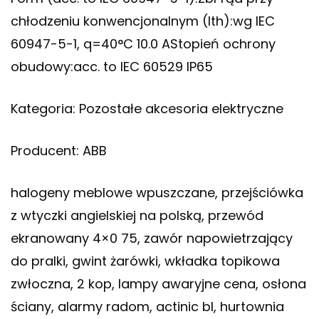
chłodzeniu konwencjonalnym (Ith):wg IEC
60947-5-1, q=40°C 10.0 AStopień ochrony
obudowy:acc. to IEC 60529 IP65
Kategoria: Pozostałe akcesoria elektryczne
Producent: ABB
halogeny meblowe wpuszczane, przejściówka
z wtyczki angielskiej na polską, przewód
ekranowany 4×0 75, zawór napowietrzający
do pralki, gwint żarówki, wkładka topikowa
zwłoczna, 2 kop, lampy awaryjne cena, osłona
ściany, alarmy radom, actinic bl, hurtownia