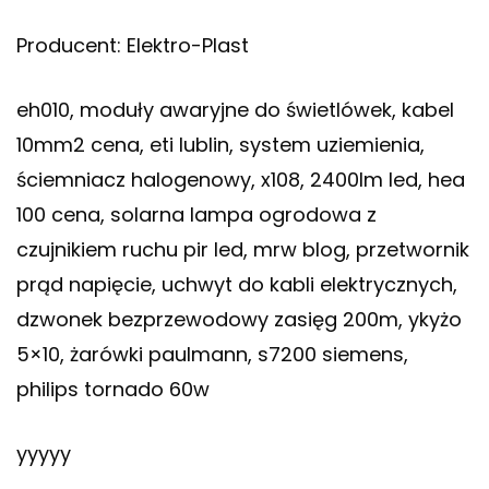
Producent: Elektro-Plast
eh010, moduły awaryjne do świetlówek, kabel
10mm2 cena, eti lublin, system uziemienia,
ściemniacz halogenowy, x108, 2400lm led, hea
100 cena, solarna lampa ogrodowa z
czujnikiem ruchu pir led, mrw blog, przetwornik
prąd napięcie, uchwyt do kabli elektrycznych,
dzwonek bezprzewodowy zasięg 200m, ykyżo
5×10, żarówki paulmann, s7200 siemens,
philips tornado 60w
yyyyy