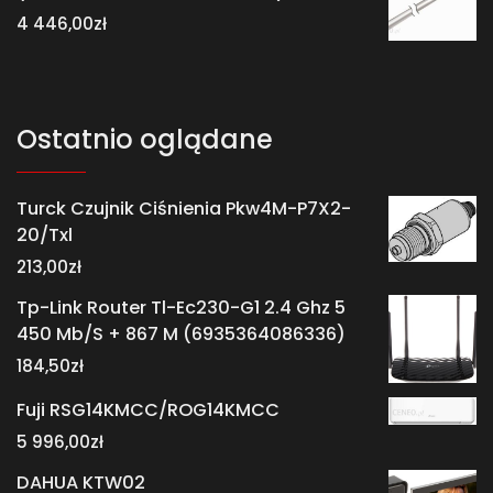
4 446,00
zł
Ostatnio oglądane
Turck Czujnik Ciśnienia Pkw4M-P7X2-
20/Txl
213,00
zł
Tp-Link Router Tl-Ec230-G1 2.4 Ghz 5
450 Mb/S + 867 M (6935364086336)
184,50
zł
Fuji RSG14KMCC/ROG14KMCC
5 996,00
zł
DAHUA KTW02