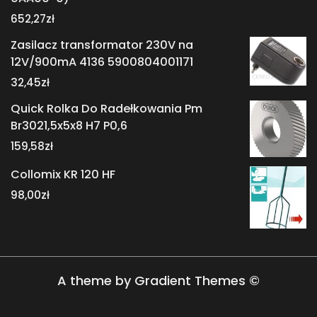
652,27
zł
Zasilacz transformator 230V na
12V/900mA 4136 5900804001171
32,45
zł
Quick Rolka Do Radełkowania Pm
Br3021,5x5x8 H7 P0,6
159,58
zł
Collomix KR 120 HF
98,00
zł
A theme by Gradient Themes ©