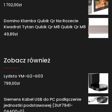
1 702,00
zł
Domino Klamka Qubik Qr Na Rozecie
Kwadrat Tytan Qubik Qr M8 Qubik Qr M8
49,89
zł
Zobacz również
Lydsto YM-G2-G03
799,00
zł
Siemens Kabel USB do PC podłączenie
jednostki podstawowej (3UF7941-
0AA00-0)