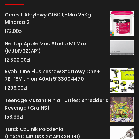
Ceresit Akrylowy Ct60 1,5Mm 25Kg
Minorca 2
172,00
zł
Nettop Apple Mac Studio M1 Max
(MJMV3ZEAP1)
12 599,00
zł
Ryobi One Plus Zestaw Startowy One+
7El. 18V Li-Ion 40Ah 5133004470
1 299,00
zł
Teenage Mutant Ninja Turtles: Shredder's
Revenge (Gra NS)
158,99
zł
Turck Czujnik Położenia
(LTX200MR10SSI2GAF1X3H1161)