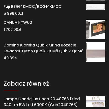
Fuji RSG14KMCC/ROG14KMCC
5 996,00
zł
DAHUA KTW02
1 702,00
zł
Domino Klamka Qubik Qr Na Rozecie
Kwadrat Tytan Qubik Qr M8 Qubik Qr M8
49,89
zł
Zobacz również
Lampa Candellux Linea 20 40763 1Xled
340 Lm 5W Led 6000K (Can2040763)