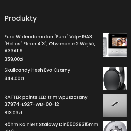
Produkty
Eura Wideodomofon "Eura" Vdp-19A3
"Helios" Ekran 4'3", Otwieranie 2 Wejść,
A33A119
359,00
zł
Skullcandy Hesh Evo Czarny
344,00
zł
RAFTER points LED trim wpuszczany
37974-L927-WB-00-12
813,03
zł
Röhm Kolnierz Stalowy Din55029315mm