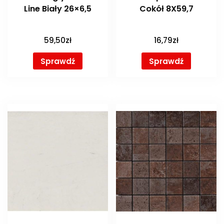
Line Biały 26×6,5
Cokół 8X59,7
59,50
zł
16,79
zł
Sprawdź
Sprawdź