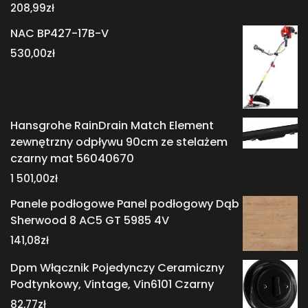
208,99
zł
NAC BP427-17B-V
530,00
zł
Hansgrohe RainDrain Match Element
zewnętrzny odpływu 90cm ze stelażem
czarny mat 56040670
1 501,00
zł
Panele podłogowe Panel podłogowy Dąb
Sherwood 8 AC5 GT 5985 4V
141,08
zł
Dpm Włącznik Pojedynczy Ceramiczny
Podtynkowy, Vintage, Vin6101 Czarny
82,77
zł