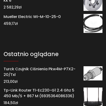
Kk 6
2 582,29
zł
Mueller Electric Wi-M-10-25-0
459,17
zł
Ostatnio oglądane
Turck Czujnik Ciśnienia Pkw4M-P7X2-
20/Txl
213,00
zł
Tp-Link Router Tl-Ec230-G1 2.4 Ghz 5
450 Mb/S + 867 M (6935364086336)
184,50
zł