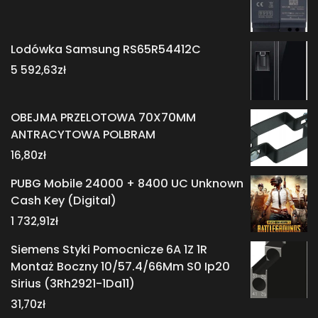
Lodówka Samsung RS65R54412C
5 592,63
zł
OBEJMA PRZELOTOWA 70X70MM
ANTRACYTOWA POLBRAM
16,80
zł
PUBG Mobile 24000 + 8400 UC Unknown
Cash Key (Digital)
1 732,91
zł
Siemens Styki Pomocnicze 6A 1Z 1R
Montaż Boczny 10/57.4/66Mm S0 Ip20
Sirius (3Rh2921-1Da11)
31,70
zł