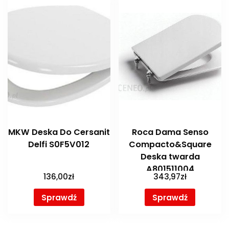
MKW Deska Do Cersanit
Roca Dama Senso
Delfi S0F5V012
Compacto&Square
Deska twarda
A801511004
136,00
zł
343,97
zł
Sprawdź
Sprawdź