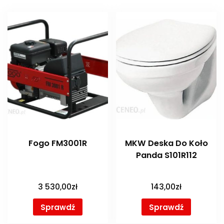
Fogo FM3001R
MKW Deska Do Koło
Panda S101R112
3 530,00
zł
143,00
zł
Sprawdź
Sprawdź