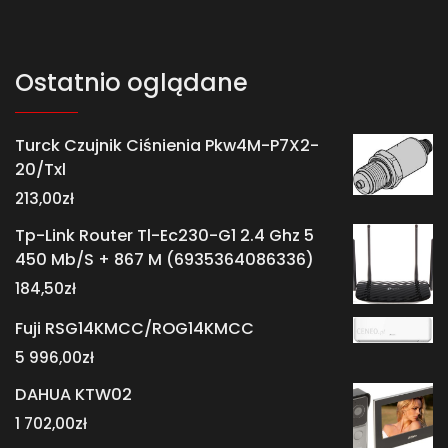
Ostatnio oglądane
Turck Czujnik Ciśnienia Pkw4M-P7X2-
20/Txl
213,00
zł
Tp-Link Router Tl-Ec230-G1 2.4 Ghz 5
450 Mb/S + 867 M (6935364086336)
184,50
zł
Fuji RSG14KMCC/ROG14KMCC
5 996,00
zł
DAHUA KTW02
1 702,00
zł