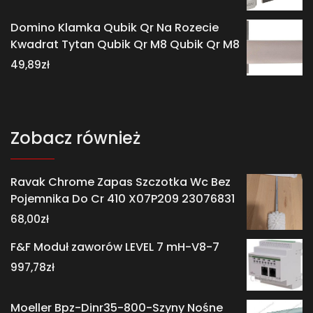
Domino Klamka Qubik Qr Na Rozecie
Kwadrat Tytan Qubik Qr M8 Qubik Qr M8
49,89
zł
Zobacz również
Ravak Chrome Zapas Szczotka Wc Bez
Pojemnika Do Cr 410 X07P209 23076831
68,00
zł
F&F Moduł zaworów LEVEL 7 mH-V8-7
997,78
zł
Moeller Bpz-Dinr35-800-Szyny Nośne