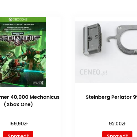
er 40,000 Mechanicus
Steinberg Perlator 9
(Xbox One)
159,90
zł
92,00
zł
Sprawdź
Sprawdź