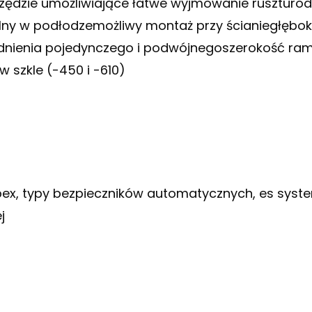
zędzie umożliwiające łatwe wyjmowanie rusztur
ny w podłodzemożliwy montaż przy ścianiegłęboko
odnienia pojedynczego i podwójnegoszerokość ra
szkle (-450 i -610)
x, typy bezpieczników automatycznych, es system 
j