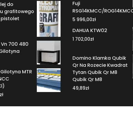
Fuji
lej do
RSG14KMCC/ROG14KMC
nu grafitowego
pistolet
5 996,00
zł
DAHUA KTW02
1 702,00
zł
o Vn 700 480
Gilotyna
Domino Klamka Qubik
Qr Na Rozecie Kwadrat
 Gilotyna MTR
Tytan Qubik Qr M8
 NCC
Qubik Qr M8
l)
49,89
zł
zł
A theme by Gradient Themes ©