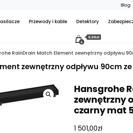
Blog
asilacze
Przewody i kable
Detektory
Zabezpiec
0,00zł
0
rohe RainDrain Match Element zewnętrzny odpływu 9
ement zewnętrzny odpływu 90cm ze
Hansgrohe R
zewnętrzny 
czarny mat 
1 501,00
zł