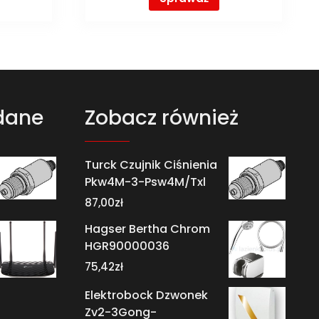
dane
Zobacz również
Turck Czujnik Ciśnienia
Pkw4M-3-Psw4M/Txl
87,00
zł
Hagser Bertha Chrom
HGR90000036
75,42
zł
Elektrobock Dzwonek
Zv2-3Gong-