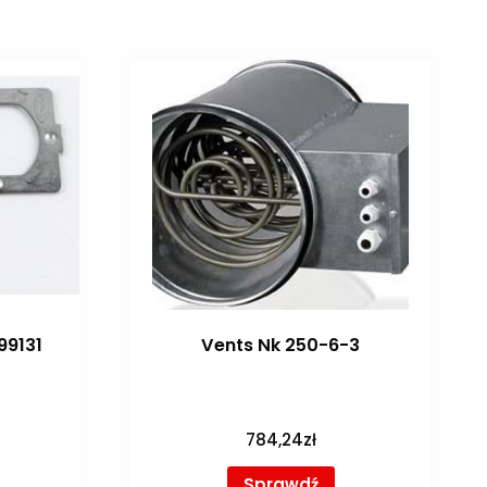
99131
Vents Nk 250-6-3
784,24
zł
Sprawdź