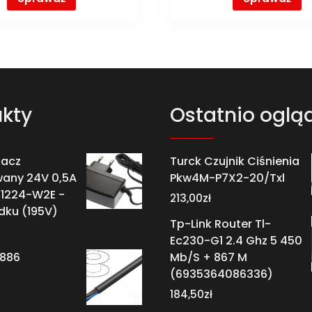
kty
Ostatnio oglą
lacz
Turck Czujnik Ciśnienia
wany 24V 0,5A
Pkw4M-P7X2-20/Txl
-1224-W2E -
213,00
zł
dku (195V)
Tp-Link Router Tl-
Ec230-G1 2.4 Ghz 5 450
1886
Mb/S + 867 M
(6935364086336)
184,50
zł