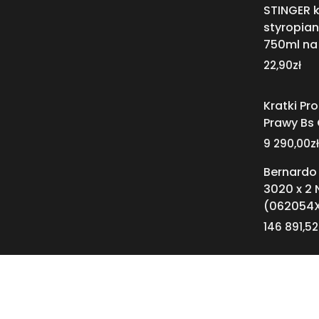
STINGER k
styropia
750ml na 
22,90
zł
Kratki Pr
Prawy Bs 
9 290,00
zł
Bernardo
3020 x 2
(062054X
146 891,52