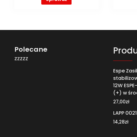
Polecane
Produ
zzzzz
Espe Zasi
stabilizo
12W ESPE
(+) w śro
27,00
zł
LAPP 002
14,28
zł