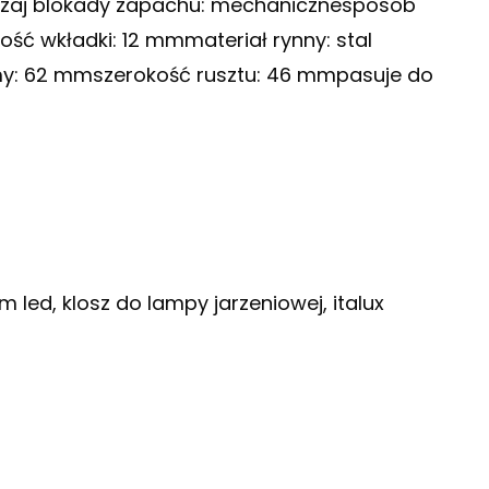
odzaj blokady zapachu: mechanicznesposób
ść wkładki: 12 mmmateriał rynny: stal
my: 62 mmszerokość rusztu: 46 mmpasuje do
led, klosz do lampy jarzeniowej, italux