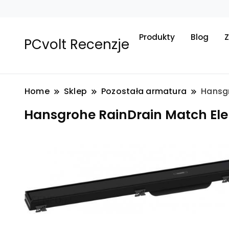
Produkty
Blog
Z
PCvolt Recenzje
Home
Sklep
Pozostała armatura
Hansg
Hansgrohe RainDrain Match El