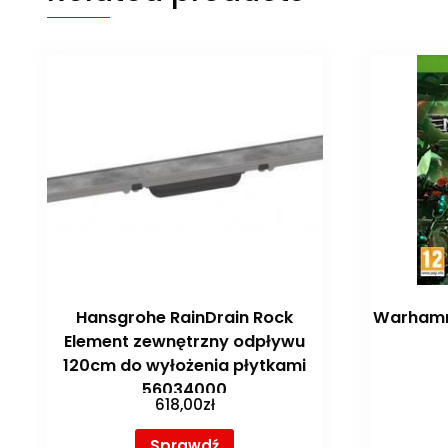
Hansgrohe RainDrain Rock
Warhamm
Element zewnętrzny odpływu
120cm do wyłożenia płytkami
56034000
618,00
zł
Sprawdź