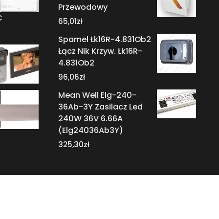
Przewodowy
C
65,01
zł
Spamel Łk16R-4.831Ob2
Łącz Nik Krzyw. Łk16R-
4.831Ob2
96,06
zł
Mean Well Elg-240-
36Ab-3Y Zasilacz Led
240W 36V 6.66A
(Elg24036Ab3Y)
325,30
zł