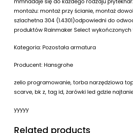
mmnadaje się do każdego rodzaju płyteknar
montażu: montaż przy ścianie, montaż dowol
szlachetna 304 (1.4301)odpowiedni do odw
produktów Rainmaker Select wykończonych w 
Kategoria: Pozostała armatura
Producent: Hansgrohe
zelio programowanie, torba narzędziowa tope
scarve, bk z, tag id, żarówki led gdzie najtanie
yyyyy
Related products