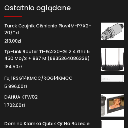
Ostatnio oglądane
Turck Czujnik Ciśnienia Pkw4M-P7X2-
20/Txl
213,00
zł
Tp-Link Router Tl-Ec230-G1 2.4 Ghz 5
450 Mb/S + 867 M (6935364086336)
184,50
zł
Fuji RSG14KMCC/ROG14KMCC
5 996,00
zł
DAHUA KTW02
1 702,00
zł
Domino Klamka Qubik Qr Na Rozecie