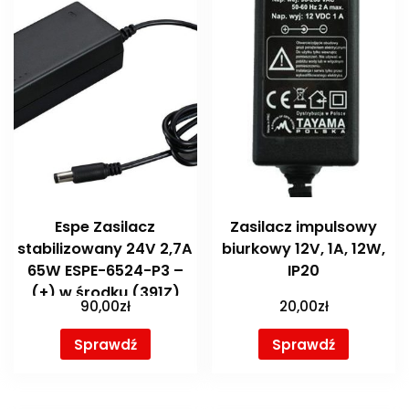
Espe Zasilacz
Zasilacz impulsowy
stabilizowany 24V 2,7A
biurkowy 12V, 1A, 12W,
65W ESPE-6524-P3 –
IP20
(+) w środku (391Z)
90,00
zł
20,00
zł
Sprawdź
Sprawdź