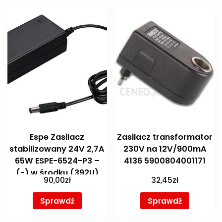
Espe Zasilacz
Zasilacz transformator
stabilizowany 24V 2,7A
230V na 12V/900mA
65W ESPE-6524-P3 –
4136 5900804001171
(-) w środku (392U)
90,00
zł
32,45
zł
Sprawdź
Sprawdź