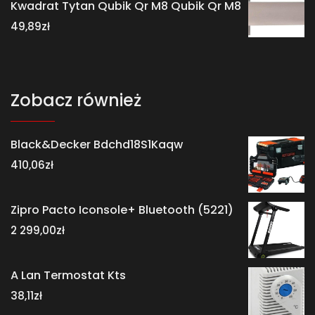
Kwadrat Tytan Qubik Qr M8 Qubik Qr M8
49,89
zł
Zobacz również
Black&Decker Bdchd18S1Kaqw
410,06
zł
Zipro Pacto Iconsole+ Bluetooth (5221)
2 299,00
zł
A Lan Termostat Kts
38,11
zł