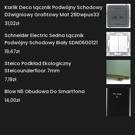
Karlik Deco Łącznik Podwójny Schodowy
Dźwigniowy Grafitowy Mat 28Dwpus33
31,02
zł
Schneider Electric Sedna Łącznik
Podwójny Schodowy Biały SDN0600121
19,47
zł
Steico Podkład Ekologiczny
Steicounderfloor 7mm
7,19
zł
Blow N5 Obudowa Do Smartfona
14,00
zł