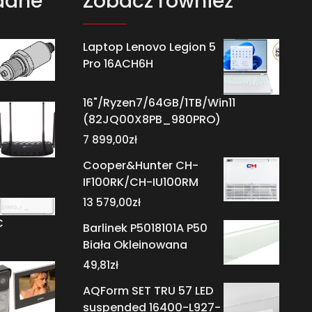
dane
Zobacz również
Laptop Lenovo Legion 5
Pro 16ACH6H
16"/Ryzen7/64GB/1TB/Win11
(82JQ00X8PB_980PRO)
7 899,00
zł
Cooper&Hunter CH-
IF100RK/CH-IU100RM
13 579,00
zł
C
Barlinek P5018101A P50
Biała Okleinowana
49,81
zł
AQForm SET TRU 57 LED
suspended 16400-L927-