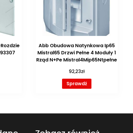
-Rozdzie
Abb Obudowa Natynkowa Ip65
293307
Mistral65 Drzwi Pełne 4 Moduły 1
Rząd N+Pe Mistral4Mip65Ntpełne
92,23
zł
Sprawdź