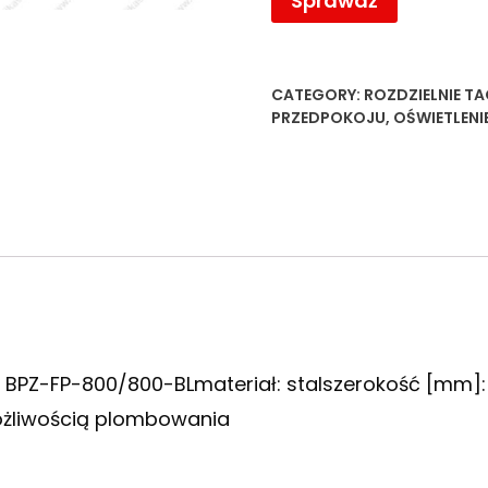
Sprawdź
CATEGORY:
ROZDZIELNIE
TA
PRZEDPOKOJU
,
OŚWIETLENI
: BPZ-FP-800/800-BLmateriał: stalszerokość [mm
ożliwością plombowania