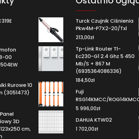
kty
Ostatnio oglą
C319E
Turck Czujnik Ciśnienia
Pkw4M-P7X2-20/Txl
213,00
zł
Tp-Link Router Tl-
omofon
Ec230-G1 2.4 Ghz 5 450
8-00
Mb/S + 867 M
8504EW
(6935364086336)
184,50
zł
niki Rurowe 10
Fuji
m (3051473)
RSG14KMCC/ROG14KMC
5 996,00
zł
Panel
DAHUA KTW02
iowy 3D
 123x250 cm,
1 702,00
zł
m