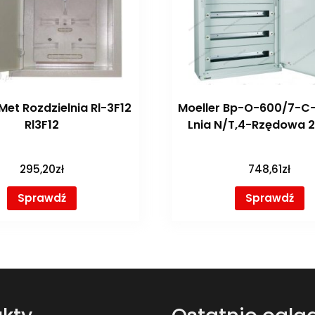
Met Rozdzielnia Rl-3F12
Moeller Bp-O-600/7-C
Rl3F12
Lnia N/T,4-Rzędowa 
295,20
zł
748,61
zł
Sprawdź
Sprawdź