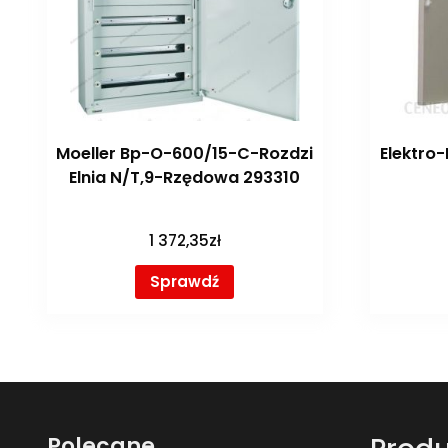
Moeller Bp-O-600/15-C-Rozdzi
Elektro-
Elnia N/T,9-Rzędowa 293310
1 372,35
zł
Sprawdź
Polecane