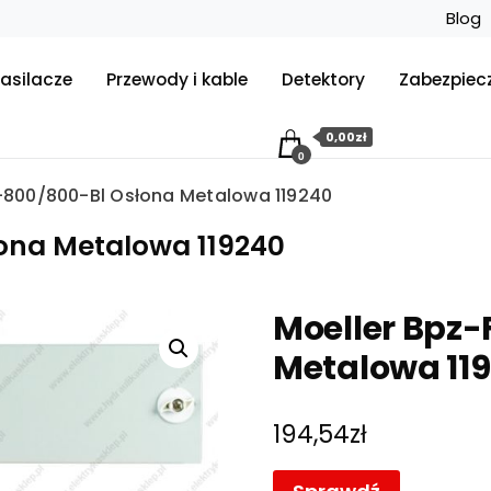
Blog
asilacze
Przewody i kable
Detektory
Zabezpiec
0,00zł
0
-800/800-Bl Osłona Metalowa 119240
ona Metalowa 119240
Moeller Bpz
Metalowa 11
194,54
zł