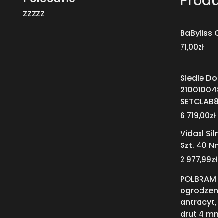
Produ
zzzzz
BaByliss 
71,00
zł
Siedle D
21001004
SETCLAB
6 719,00
zł
Vidaxl Sil
Szt. 40 N
2 977,99
zł
POLBRAM 
ogrodzen
antracyt,
drut 4 m