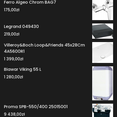
Ferro Algeo Chrom BAG7
175,00
zł
Legrand 049430
219,00
zł
Villeroy&Boch Loop&Friends 45x28Cm
4A5600R1
1 399,00
zł
Biawar Viking 55 L
1 280,00
zł
Proma SPB-550/400 25015001
9 438,00
zł