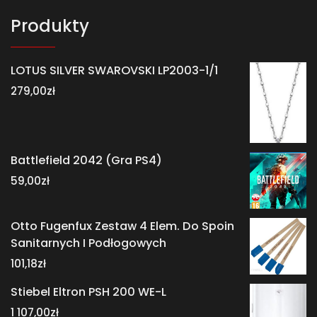
Produkty
LOTUS SILVER SWAROVSKI LP2003-1/1
279,00
zł
Battlefield 2042 (Gra PS4)
59,00
zł
Otto Fugenfux Zestaw 4 Elem. Do Spoin
Sanitarnych I Podłogowych
101,18
zł
Stiebel Eltron PSH 200 WE-L
1 107,00
zł