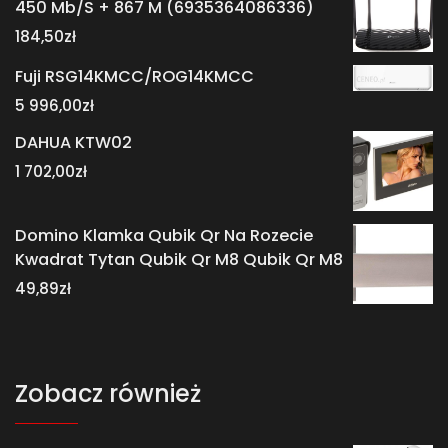
450 Mb/S + 867 M (6935364086336)
184,50
zł
Fuji RSG14KMCC/ROG14KMCC
5 996,00
zł
DAHUA KTW02
1 702,00
zł
Domino Klamka Qubik Qr Na Rozecie
Kwadrat Tytan Qubik Qr M8 Qubik Qr M8
49,89
zł
Zobacz również