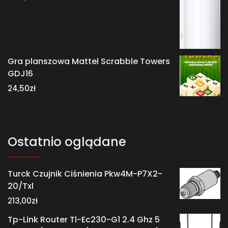
Gra planszowa Mattel Scrabble Towers
GDJ16
24,50
zł
Ostatnio oglądane
Turck Czujnik Ciśnienia Pkw4M-P7X2-
20/Txl
213,00
zł
Tp-Link Router Tl-Ec230-G1 2.4 Ghz 5