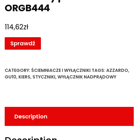
ORGB444
114,62
zł
Sprawdź
CATEGORY:
ŚCIEMNIACZE I WYŁĄCZNIKI
TAGS:
AZZARDO
,
GU10
,
KIERS
,
STYCZNIKI
,
WYŁĄCZNIK NADPRĄDOWY
Description