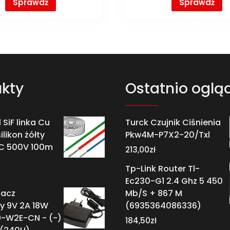
Sprawdź
Sprawdź
kty
Ostatnio oglą
 SiF linka Cu
Turck Czujnik Ciśnienia
likon żółty
Pkw4M-P7X2-20/Txl
C 500V 100m
213,00
zł
Tp-Link Router Tl-
Ec230-G1 2.4 Ghz 5 450
lacz
Mb/S + 867 M
y 9V 2A 18W
(6935364086336)
9-W2E-CN - (-)
184,50
zł