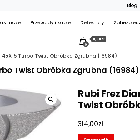
Blog
asilacze
Przewody i kable
Detektory
Zabezpiec
0,00zł
0
 45X15 Turbo Twist Obróbka Zgrubna (16984)
rbo Twist Obróbka Zgrubna (16984)
Rubi Frez Di
Twist Obrób
314,00
zł