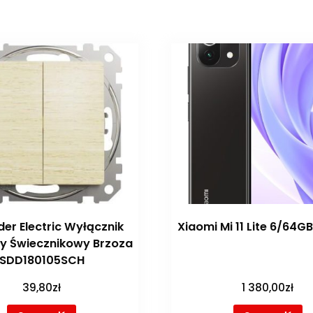
der Electric Wyłącznik
Xiaomi Mi 11 Lite 6/64G
y Świecznikowy Brzoza
SDD180105SCH
39,80
zł
1 380,00
zł