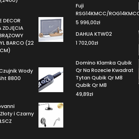
 (240U)
Fuji
RSG14KMCC/ROG14KMC
E DECOR
5 996,00
zł
 ZDJĘCIA
DAHUA KTW02
BRĄZOWY
RYL BARCO (22
1 702,00
zł
8 CM)
Domino Klamka Qubik
Qr Na Rozecie Kwadrat
Czujnik Wody
Tytan Qubik Qr M8
Sht 8800
Qubik Qr M8
49,89
zł
ovanni
łoty i Czarny
ŁSCZ