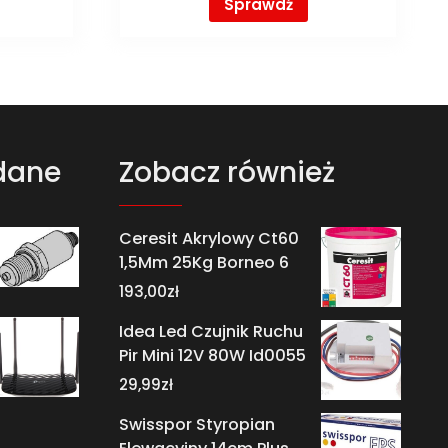
Sprawdź
dane
Zobacz również
Ceresit Akrylowy Ct60
1,5Mm 25Kg Borneo 6
193,00
zł
Idea Led Czujnik Ruchu
Pir Mini 12V 80W Id0055
29,99
zł
Swisspor Styropian