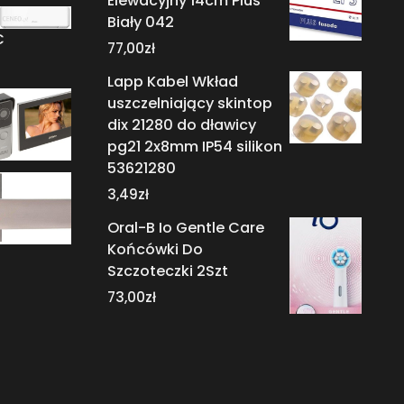
Elewacyjny 14cm Plus
Biały 042
C
77,00
zł
Lapp Kabel Wkład
uszczelniający skintop
dix 21280 do dławicy
pg21 2x8mm IP54 silikon
53621280
3,49
zł
Oral-B Io Gentle Care
Końcówki Do
Szczoteczki 2Szt
73,00
zł