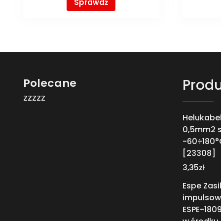
Sprawdź
Polecane
Produ
zzzzz
Helukabel
0,5mm2 si
-60÷180°
[23308]
3,35
zł
Espe Zasi
impulsow
ESPE-180