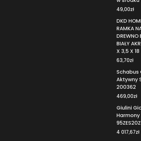
w środku
49,00
zł
DKD HOM
RAMKA NA
DREWNO 
BIAŁY AK
X 3,5 X 1
63,70
zł
Schabus 
Aktywny 
200362
469,00
zł
Giulini Gi
Harmony Z
95ZES20Z
4 017,67
zł