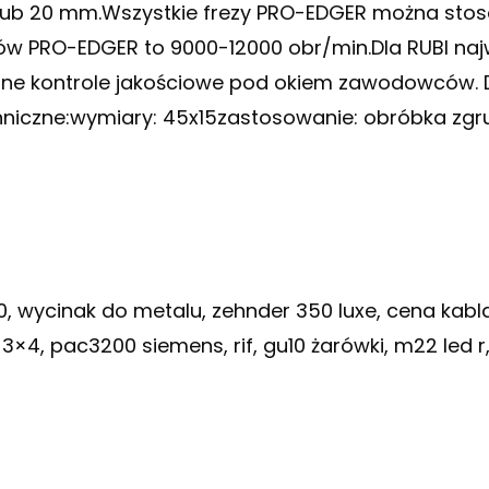
 lub 20 mm.Wszystkie frezy PRO-EDGER można sto
w PRO-EDGER to 9000-12000 obr/min.Dla RUBI najwa
czne kontrole jakościowe pod okiem zawodowców.
hniczne:wymiary: 45x15zastosowanie: obróbka zg
40, wycinak do metalu, zehnder 350 luxe, cena kab
l 3×4, pac3200 siemens, rif, gu10 żarówki, m22 led