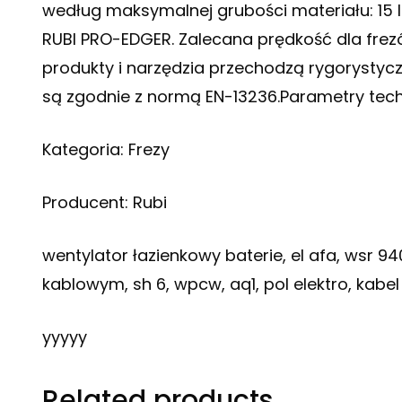
według maksymalnej grubości materiału: 15
RUBI PRO-EDGER. Zalecana prędkość dla frezó
produkty i narzędzia przechodzą rygorysty
są zgodnie z normą EN-13236.Parametry tec
Kategoria: Frezy
Producent: Rubi
wentylator łazienkowy baterie, el afa, wsr 9
kablowym, sh 6, wpcw, aq1, pol elektro, kabe
yyyyy
Related products