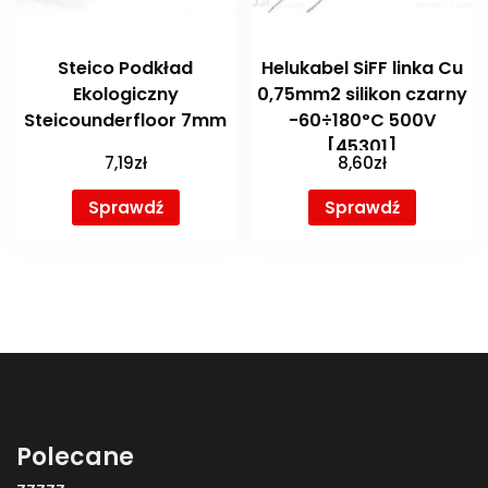
Steico Podkład
Helukabel SiFF linka Cu
Ekologiczny
0,75mm2 silikon czarny
Steicounderfloor 7mm
-60÷180°C 500V
[45301]
7,19
zł
8,60
zł
Sprawdź
Sprawdź
Polecane