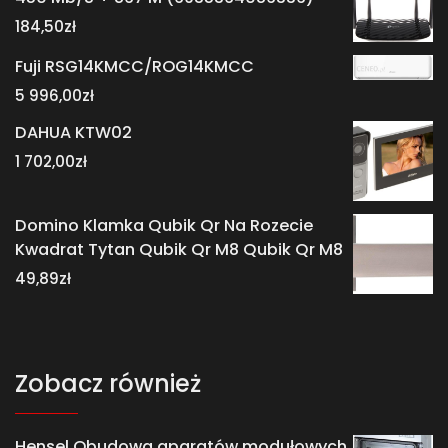
184,50
zł
Fuji RSG14KMCC/ROG14KMCC
5 996,00
zł
DAHUA KTW02
1 702,00
zł
Domino Klamka Qubik Qr Na Rozecie
Kwadrat Tytan Qubik Qr M8 Qubik Qr M8
49,89
zł
Zobacz również
Hensel Obudowa aparatów modułowych