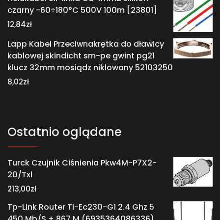
czarny -60÷180°C 500V 100m [23801]
12,84
zł
Lapp Kabel Przeciwnakrętka do dławicy
kablowej skindicht sm-pe gwint pg21
klucz 32mm mosiądz niklowany 52103250
8,02
zł
Ostatnio oglądane
Turck Czujnik Ciśnienia Pkw4M-P7X2-
20/Txl
213,00
zł
Tp-Link Router Tl-Ec230-G1 2.4 Ghz 5
450 Mb/S + 867 M (6935364086336)