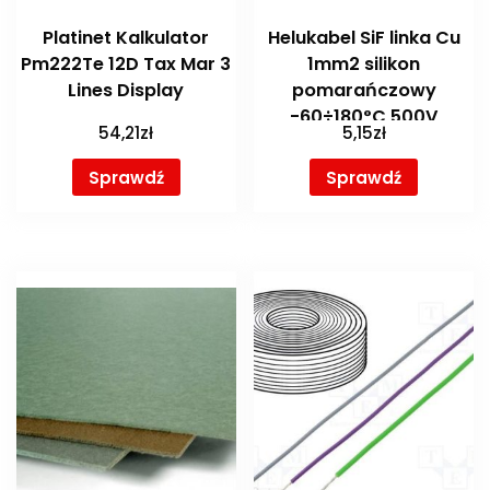
Platinet Kalkulator
Helukabel SiF linka Cu
Pm222Te 12D Tax Mar 3
1mm2 silikon
Lines Display
pomarańczowy
-60÷180°C 500V
54,21
zł
5,15
zł
[23509]
Sprawdź
Sprawdź