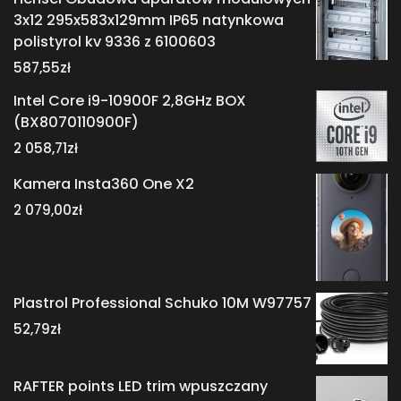
3x12 295x583x129mm IP65 natynkowa
polistyrol kv 9336 z 6100603
587,55
zł
Intel Core i9-10900F 2,8GHz BOX
(BX8070110900F)
2 058,71
zł
Kamera Insta360 One X2
2 079,00
zł
Plastrol Professional Schuko 10M W97757
52,79
zł
RAFTER points LED trim wpuszczany