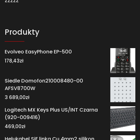
zzzzz
Produkty
Evolveo EasyPhone EP-500
178,43
zł
Siedle Domofon210008480-00
AFSV8700W
3 689,00
zł
Logitech MX Keys Plus US/INT Czarna
(920-009416)
469,00
zł
Helukabel SiF linka Cu 4mm2 silikon