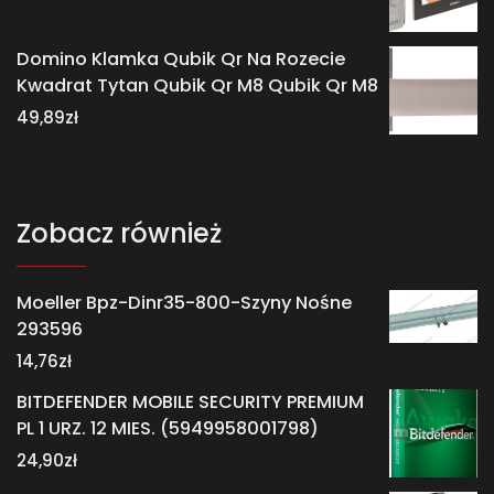
Domino Klamka Qubik Qr Na Rozecie
Kwadrat Tytan Qubik Qr M8 Qubik Qr M8
49,89
zł
Zobacz również
Moeller Bpz-Dinr35-800-Szyny Nośne
293596
14,76
zł
BITDEFENDER MOBILE SECURITY PREMIUM
PL 1 URZ. 12 MIES. (5949958001798)
24,90
zł