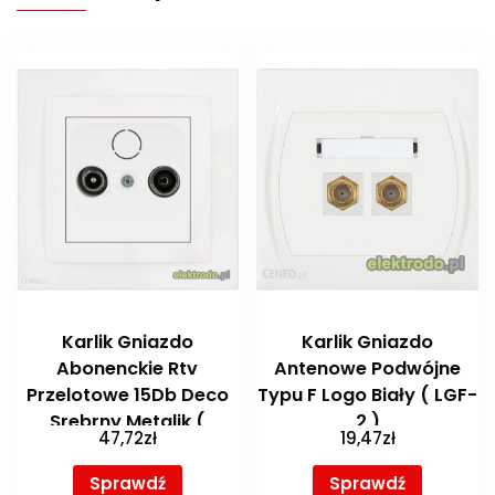
Karlik Gniazdo
Karlik Gniazdo
Abonenckie Rtv
Antenowe Podwójne
Przelotowe 15Db Deco
Typu F Logo Biały ( LGF-
Srebrny Metalik (
2 )
47,72
zł
19,47
zł
7DG15P )
Sprawdź
Sprawdź