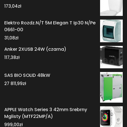
173,04
zł
Elektro Rozdz.N/T 5M Elegan T Ip30 N/Pe
0661-00
31,08
zł
Anker 2XUSB 24W (czarna)
117,38
zł
SAS BIO SOLID 48kW
27 811,99
zł
APPLE Watch Series 3 42mm Srebrny
Mglisty (MTF22MP/A)
999,00
zł