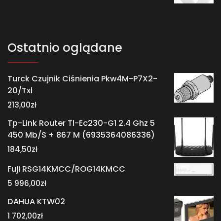
Ostatnio oglądane
Turck Czujnik Ciśnienia Pkw4M-P7X2-
20/Txl
213,00
zł
Tp-Link Router Tl-Ec230-G1 2.4 Ghz 5
450 Mb/S + 867 M (6935364086336)
184,50
zł
Fuji RSG14KMCC/ROG14KMCC
5 996,00
zł
DAHUA KTW02
1 702,00
zł