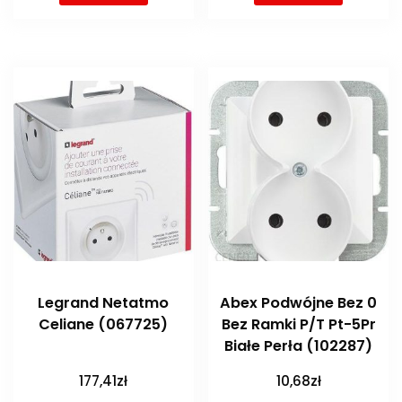
Legrand Netatmo
Abex Podwójne Bez 0
Celiane (067725)
Bez Ramki P/T Pt-5Pr
Białe Perła (102287)
177,41
zł
10,68
zł