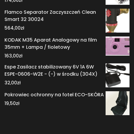
174,66
zł
Flamco Separator Zaczyszczeń Clean
Smart 32 30024
564,00
zł
KODAK M35 Aparat Analogowy na film
35mm + Lampa / fioletowy
163,00
zł
Espe Zasilacz stabilizowany 6V 1A 6W
ESPE-0606-W2E - (-) w środku (304X)
32,00
zł
Pokrowiec ochronny na fotel ECO-SKÓRA
19,50
zł