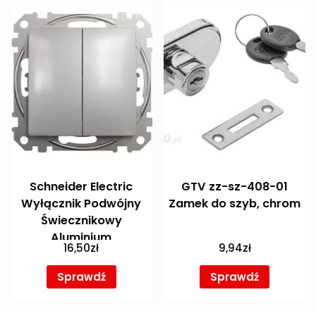
Schneider Electric
GTV zz-sz-408-01
Wyłącznik Podwójny
Zamek do szyb, chrom
Świecznikowy
Aluminium
16,50
zł
9,94
zł
SDD113105SCH
Sprawdź
Sprawdź