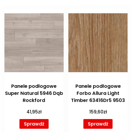
Panele podłogowe
Panele podłogowe
Super Natural 5946 Dąb
Forbo Allura Light
Rockford
Timber 63416Dr5 9503
41,95
zł
159,60
zł
Sprawdź
Sprawdź