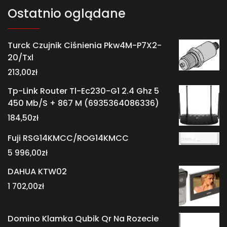
Ostatnio oglądane
Turck Czujnik Ciśnienia Pkw4M-P7X2-
20/Txl
213,00
zł
Tp-Link Router Tl-Ec230-G1 2.4 Ghz 5
450 Mb/S + 867 M (6935364086336)
184,50
zł
Fuji RSG14KMCC/ROG14KMCC
5 996,00
zł
DAHUA KTW02
1 702,00
zł
Domino Klamka Qubik Qr Na Rozecie