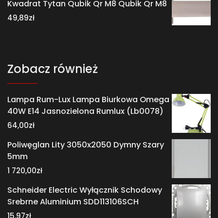
Kwadrat Tytan Qubik Qr M8 Qubik Qr M8
49,89
zł
Zobacz również
Lampa Rum-Lux Lampa Biurkowa Omega
40W E14 Jasnozielona Rumlux (Lb0078)
64,00
zł
Poliwęglan Lity 3050x2050 Dymny Szary
5mm
1 720,00
zł
Schneider Electric Wyłącznik Schodowy
Srebrne Aluminium SDD113106SCH
15,97
zł