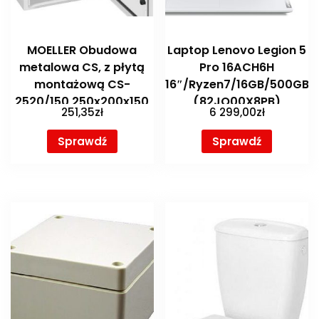
MOELLER Obudowa
Laptop Lenovo Legion 5
metalowa CS, z płytą
Pro 16ACH6H
montażową CS-
16″/Ryzen7/16GB/500GB/W
2520/150 250x200x150
(82JQ00X8PB)
251,35
zł
6 299,00
zł
mm (111646)
Sprawdź
Sprawdź