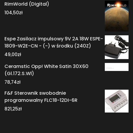
RimWorld (Digital)
104,50
zł
Espe Zasilacz impulsowy 9V 2A 18W ESPE-
1809-W2E-CN - (-) w środku (240Z)
49,00
zł
Ceramstic Opp! White Satin 30X60
(Gl.172.S.Wl)
78,74
zł
F&F Sterownik swobodnie
programowalny FLC18-12DI-6R
821,25
zł