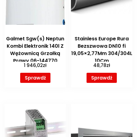
Galmet Sgw(s) Neptun
Stainless Europe Rura
Kombi Elektronik 140l Z
Bezszwowa DN10 fi
Wężownicą Grzałką
19,05×2,77Mm 304/304L
Prawy 06-144770
10Cm
1 946,02
zł
48,78
zł
Sprawdź
Sprawdź