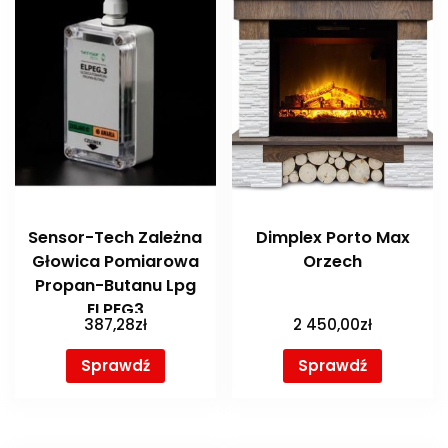
Sensor-Tech Zależna
Dimplex Porto Max
Głowica Pomiarowa
Orzech
Propan-Butanu Lpg
ELPEG3
387,28
zł
2 450,00
zł
Sprawdź
Sprawdź