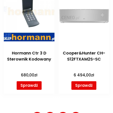
Hormann Ctr 3 D
Cooper&Hunter CH-
Sterownik Kodowany
S12FTXAM2S-SC
680,00
zł
6 494,00
zł
Sprawdź
Sprawdź