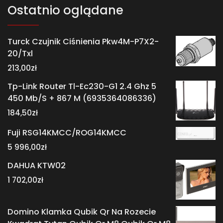
Ostatnio oglądane
Turck Czujnik Ciśnienia Pkw4M-P7X2-
20/Txl
213,00
zł
Tp-Link Router Tl-Ec230-G1 2.4 Ghz 5
450 Mb/S + 867 M (6935364086336)
184,50
zł
Fuji RSG14KMCC/ROG14KMCC
5 996,00
zł
DAHUA KTW02
1 702,00
zł
Domino Klamka Qubik Qr Na Rozecie