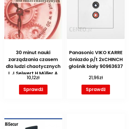
30 minut nauki
Panasonic VIKO KARRE
zarządzania czasem
Gniazdo p/t 2xCHINCH
dla ludzi chaotycznych
głośnik biały 90963637
L J Seiwert H Müller A
10,12
zł
21,96
zł
Labaek Noell
Sprawdź
Sprawdź