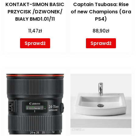
KONTAKT-SIMON BASIC
Captain Tsubasa: Rise
PRZYCISK /DZWONEK/
of new Champions (Gra
BIAŁY BMD1.01/11
PS4)
11,47
zł
88,90
zł
Sprawdź
Sprawdź