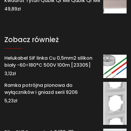
Kwadrat Tytan Qubik Qr M8 Qubik Qr M8
49,89
zł
Zobacz również
Helukabel SiF linka Cu 0,5mm2 silikon
biały -60÷180°C 500V 100m [23305]
3,12
zł
Ramka potrójna pionowa do
wyłączników i gniazd serii 9206
5,23
zł