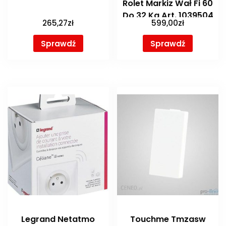
Rolet Markiz Wał Fi 60
Do 32 Kg Art. 1039504
265,27
zł
599,00
zł
Sprawdź
Sprawdź
Legrand Netatmo
Touchme Tmzasw