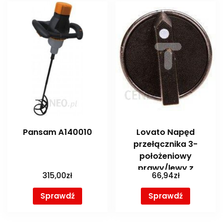
Pansam A140010
Lovato Napęd
przełącznika 3-
położeniowy
prawy/lewy z
315,00
zł
66,94
zł
samopowrotem 22mm
IP65 czarny 8LM2TS131
Sprawdź
Sprawdź