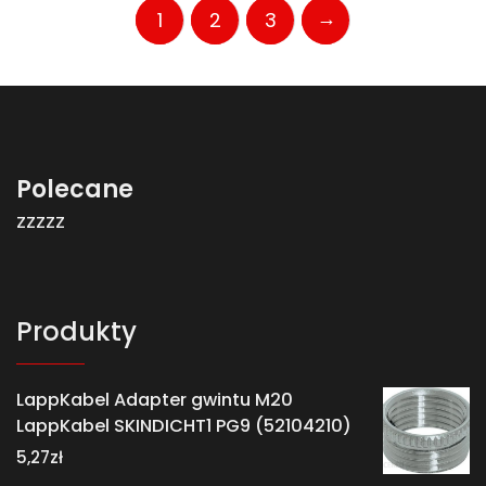
→
1
2
3
Polecane
zzzzz
Produkty
LappKabel Adapter gwintu M20
LappKabel SKINDICHT1 PG9 (52104210)
5,27
zł