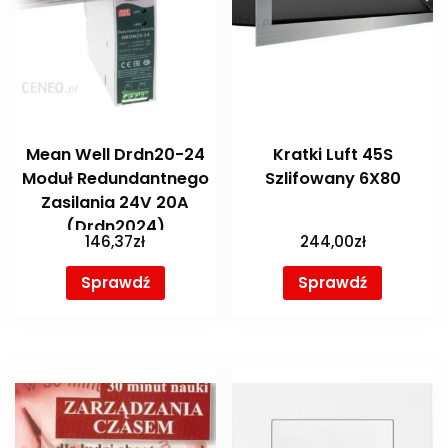
Mean Well Drdn20-24
Kratki Luft 45S
Moduł Redundantnego
Szlifowany 6X80
Zasilania 24V 20A
(Drdn2024)
146,37
zł
244,00
zł
Sprawdź
Sprawdź