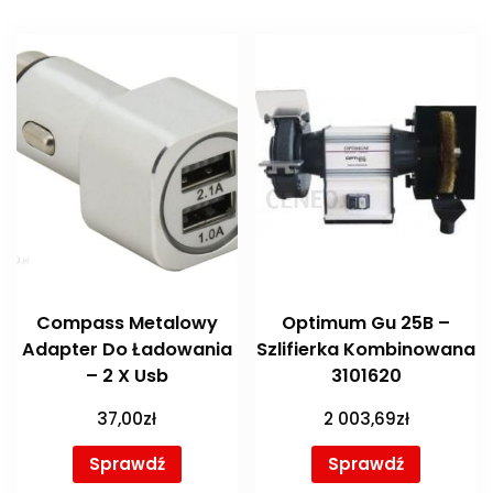
Compass Metalowy
Optimum Gu 25B –
Adapter Do Ładowania
Szlifierka Kombinowana
– 2 X Usb
3101620
37,00
zł
2 003,69
zł
Sprawdź
Sprawdź