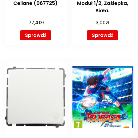
Celiane (067725)
Moduł 1/2, Zaślepka,
Biała.
177,41
zł
3,00
zł
Sprawdź
Sprawdź