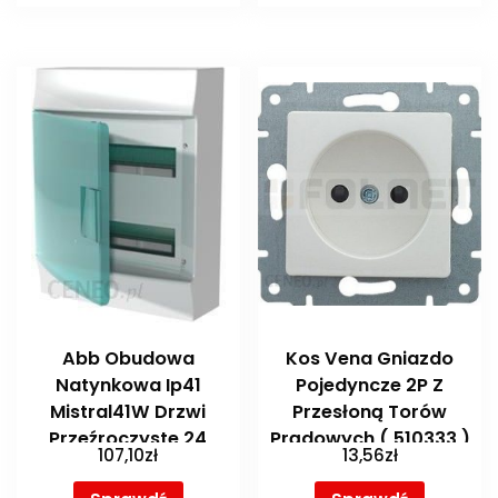
Abb Obudowa
Kos Vena Gniazdo
Natynkowa Ip41
Pojedyncze 2P Z
Mistral41W Drzwi
Przesłoną Torów
Przeźroczyste 24
Prądowych ( 510333 )
107,10
zł
13,56
zł
Moduły 2 Rzędy N+Pe
Mistral41W24Mip41Ntprzeź