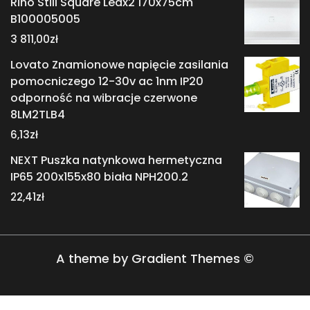
Riho Still Square Ledx2 170x75cm
B100005005
3 811,00
zł
Lovato Znamionowe napięcie zasilania
pomocniczego 12-30v ac 1nm IP20
odporność na wibracje czerwone
8LM2TLB4
6,13
zł
NEXT Puszka natynkowa hermetyczna
IP65 200x155x80 biała NPH200.2
22,41
zł
A theme by Gradient Themes ©