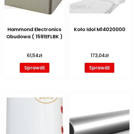
Hammond Electronics
Koło Idol M14020000
Obudowa ( 1591EFLBK )
61,54
zł
173,04
zł
Sprawdź
Sprawdź