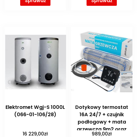
Sprawdź
Sprawdź
Elektromet Wgj-S 1000L
Dotykowy termostat
(066-01-106/28)
16A 24/7 + czujnik
podłogowy + mata
grzewcza 9m2 oraz
16 229,00
zł
989,00
zł
akcesoria do montażu