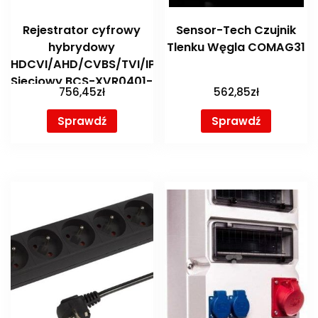
Rejestrator cyfrowy
Sensor-Tech Czujnik
hybrydowy
Tlenku Węgla COMAG31
HDCVI/AHD/CVBS/TVI/IP
Sieciowy BCS-XVR0401-
756,45
zł
562,85
zł
V
Sprawdź
Sprawdź