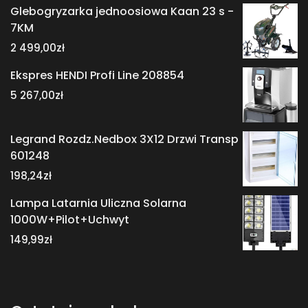
Glebogryzarka jednoosiowa Kaan 23 s -
7KM
2 499,00
zł
Ekspres HENDI Profi Line 208854
5 267,00
zł
Legrand Rozdz.Nedbox 3X12 Drzwi Transp
601248
198,24
zł
Lampa Latarnia Uliczna Solarna
1000W+Pilot+Uchwyt
149,99
zł