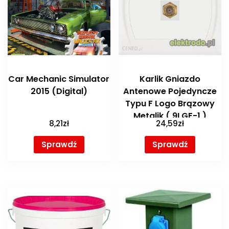
Car Mechanic Simulator
Karlik Gniazdo
2015 (Digital)
Antenowe Pojedyncze
Typu F Logo Brązowy
Metalik ( 9LGF-1 )
8,21
zł
24,59
zł
Sprawdź
Sprawdź