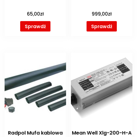
65,00
zł
999,00
zł
Sprawdź
Sprawdź
Radpol Mufa kablowa
Mean Well Xlg-200-H-A