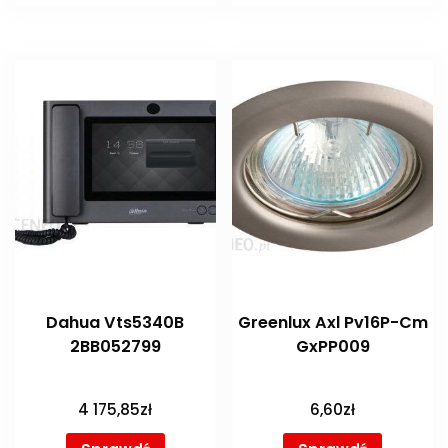
Dahua Vts5340B
Greenlux Axl Pv16P-Cm
2BB052799
GxPP009
4 175,85
zł
6,60
zł