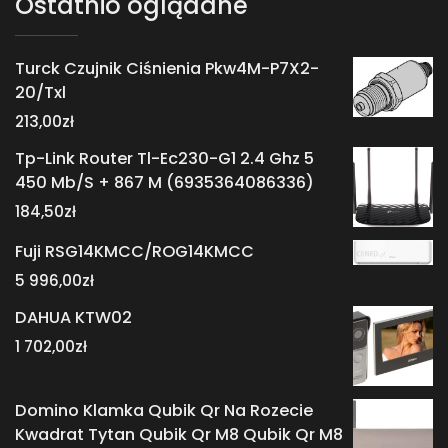
Ostatnio oglądane
Turck Czujnik Ciśnienia Pkw4M-P7X2-
20/Txl
213,00
zł
Tp-Link Router Tl-Ec230-G1 2.4 Ghz 5
450 Mb/S + 867 M (6935364086336)
184,50
zł
Fuji RSG14KMCC/ROG14KMCC
5 996,00
zł
DAHUA KTW02
1 702,00
zł
Domino Klamka Qubik Qr Na Rozecie
Kwadrat Tytan Qubik Qr M8 Qubik Qr M8