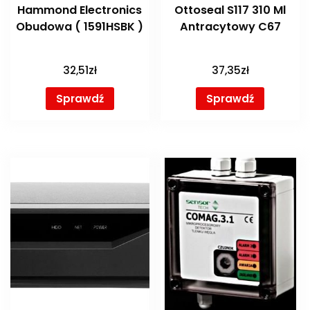
Hammond Electronics
Ottoseal S117 310 Ml
Obudowa ( 1591HSBK )
Antracytowy C67
32,51
zł
37,35
zł
Sprawdź
Sprawdź