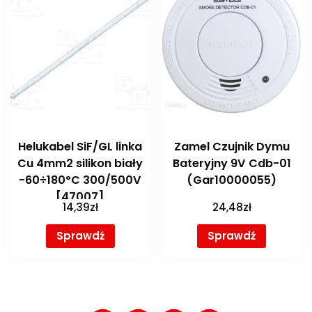
Helukabel SiF/GL linka
Zamel Czujnik Dymu
Cu 4mm2 silikon biały
Bateryjny 9V Cdb-01
-60÷180°C 300/500V
(Gar10000055)
[47007]
14,39
zł
24,48
zł
Sprawdź
Sprawdź