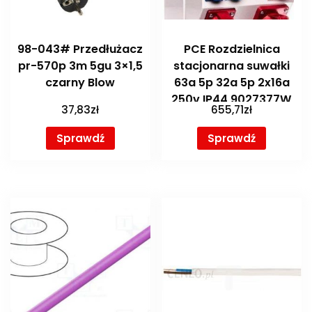
98-043# Przedłużacz
PCE Rozdzielnica
pr-570p 3m 5gu 3×1,5
stacjonarna suwałki
czarny Blow
63a 5p 32a 5p 2x16a
250v IP44 9027377W
37,83
zł
655,71
zł
Sprawdź
Sprawdź