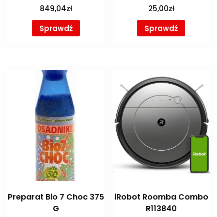
849,04
zł
25,00
zł
Sprawdź
Sprawdź
Preparat Bio 7 Choc 375
iRobot Roomba Combo
G
R113840