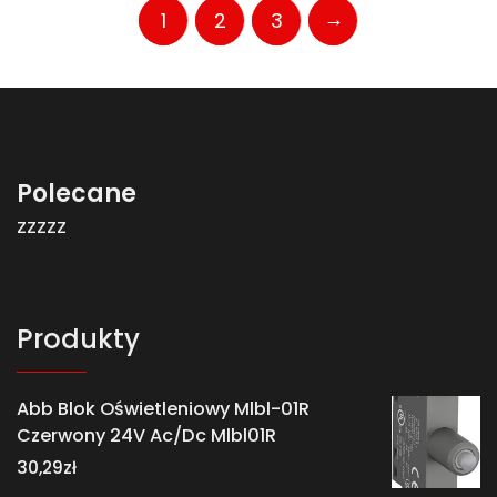
→
1
2
3
Polecane
zzzzz
Produkty
Abb Blok Oświetleniowy Mlbl-01R
Czerwony 24V Ac/Dc Mlbl01R
30,29
zł