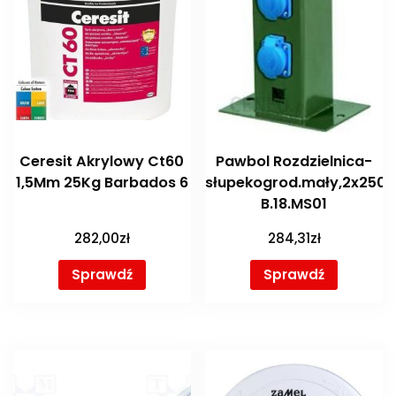
Ceresit Akrylowy Ct60
Pawbol Rozdzielnica-
1,5Mm 25Kg Barbados 6
słupekogrod.mały,2x250v
B.18.MS01
282,00
zł
284,31
zł
Sprawdź
Sprawdź