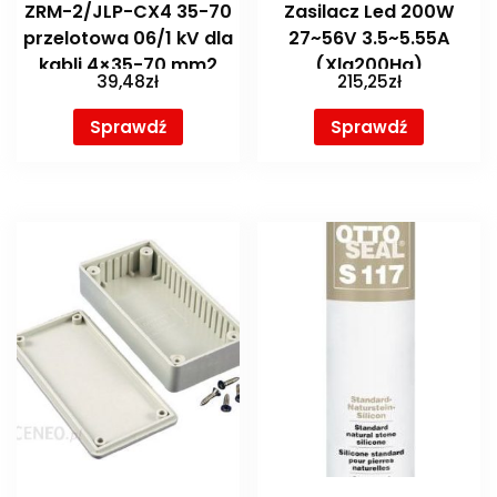
ZRM-2/JLP-CX4 35-70
Zasilacz Led 200W
przelotowa 06/1 kV dla
27~56V 3.5~5.55A
kabli 4×35-70 mm2
(Xlg200Ha)
39,48
zł
215,25
zł
WMEJA0I040HJ0001
Sprawdź
Sprawdź