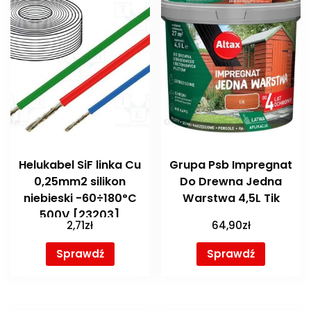
Helukabel SiF linka Cu
Grupa Psb Impregnat
0,25mm2 silikon
Do Drewna Jedna
niebieski -60÷180°C
Warstwa 4,5L Tik
500V [23203]
2,71
zł
64,90
zł
Sprawdź
Sprawdź