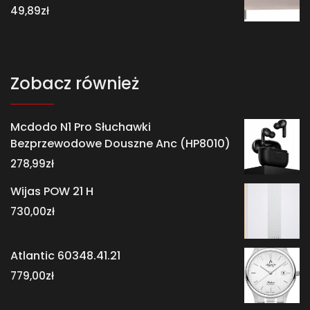
49,89
zł
Zobacz również
Mcdodo N1 Pro Słuchawki
Bezprzewodowe Douszne Anc (HP8010)
278,99
zł
Wijas POW 21 H
730,00
zł
Atlantic 60348.41.21
779,00
zł