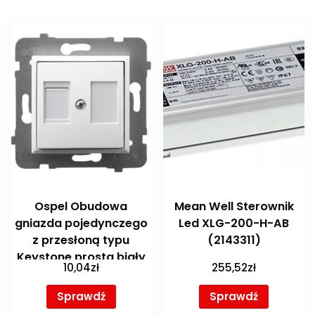
Ospel Obudowa
Mean Well Sterownik
gniazda pojedynczego
Led XLG-200-H-AB
z przesłoną typu
(2143311)
Keystone prosta biały
10,04
zł
255,52
zł
Aria GPK1UPP00
Sprawdź
Sprawdź