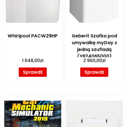
Whirlpool PACW29HP
Geberit Szafka pod
umywalkę myDay z
jedną szufladą
(Y824065000)
1 648,00
zł
2 960,00
zł
Sprawdź
Sprawdź