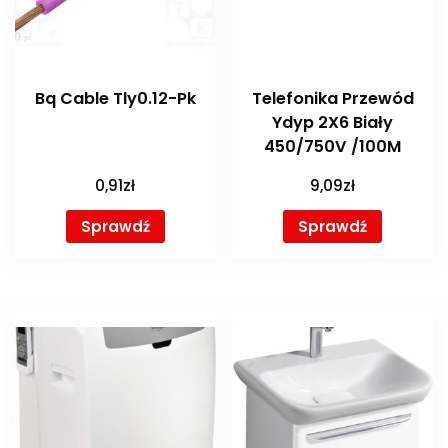
Bq Cable Tly0.12-Pk
Telefonika Przewód
Ydyp 2X6 Biały
450/750V /100M
0,91
zł
9,09
zł
Sprawdź
Sprawdź